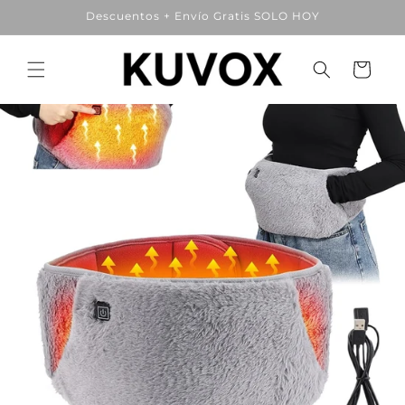
Ir
Descuentos + Envío Gratis SOLO HOY
directamente
al contenido
Carrito